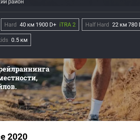
ий район
Hard
40 км 1900 D+
iTRA 2
Half Hard
22 км 780
kids
0.5 км
трейлраннинга
 местности,
йлов.
ce 2020