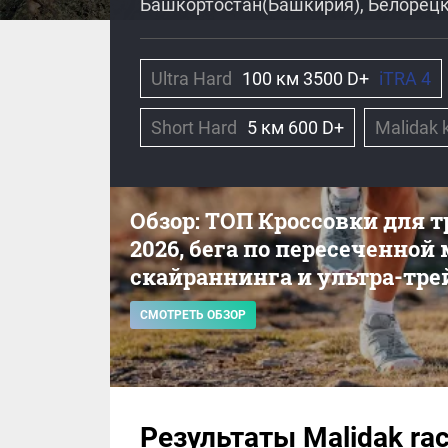
Башкортостан(Башкирия), Белорецк
Ultra Hard
100 км 3500 D+
iTRA 4
Short Hard
5 км 600 D+
Malidak 
Обзор: ТОП Кроссовки для 
2026, бега по пересеченной
скайраннинга и ультра-тре
СМОТРЕТЬ ОБЗОР
Результаты Malidak ra