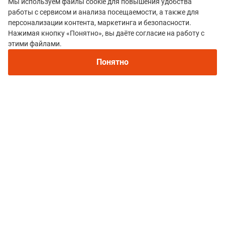
Мы используем файлы cookie для повышения удобства
работы с сервисом и анализа посещаемости, а также для
персонализации контента, маркетинга и безопасности.
Нажимая кнопку «Понятно», вы даёте согласие на работу с
этими файлами.
Все гонки
Машук-993
Понятно
Политика конфиденциальности
© 2015–2026 mountain-race.ru
Полное или частичное копирование материалов сайта «mountain-race.ru»
разрешено только при обязательном указании источника и прямой
ссылки на исходный материал.