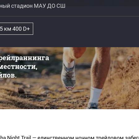
жный стадион МАУ ДО СШ
5 км 400 D+
трейлраннинга
 местности,
йлов.
a Night Trail — единственном ночном трейловом забег