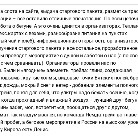
 слота на сайте, выдача стартового пакета, разметка тра
ации – всё оставило отличные впечатления. По всей цепоч
ота о бегуне. А это очень ценится в организаторах. Тепла
декс.картах с вехами, разнообразие питания на пунктах
лый чай и хлеб), информационная открытость организатор
учения стартового пакета и всё остальное, проработанное
ры проводят мероприятие с душой и заботой о нас (а по св
 с чем сравнивать). Организаторы провели нас по
. Были и «ягодные» элементы трейла: глина, создающая
подъемы, крутые холмы, видовые точки Вятских полей, бр
: дождь, мокрый снег и ветер - добавили элементы полног
ейл, понял для себя, что ультры надо бежать осенью, ког
, когда прохладный и влажный воздух – лучший друг бегун
ий» забег, мол, встретиться, пообщаться друг с другом,
ат так и задумывался, но команда Немда трейл во главе 
й пробег, а беговое мероприятие в России на высоком уров
у Кирова есть Денис.