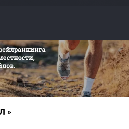
трейлраннинга
 местности,
йлов.
Л »