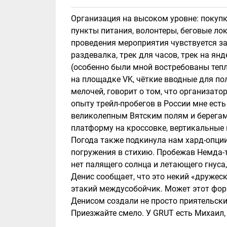
Организация на высоком уровне: покупка
пункты питания, волонтеры, беговые лок
проведения мероприятия чувствуется заб
раздевалка, трек для часов, трек на ян
(особенно были мной востребованы теп
на площадке VK, чёткие вводные для пол
мелочей, говорит о том, что организато
опыту трейл-пробегов в России мне есть
великолепным Вятским полям и берегам
платформу на кроссовке, вертикальные 
Погода также подкинула нам хард-опции
погружения в стихию. Пробежав Немда-тр
нет палящего солнца и летающего гнуса
Денис сообщает, что это некий «дружеск
этакий междусобойчик. Может этот форм
Денисом создали не просто приятельски
Приезжайте смело. У GRUT есть Михаил, 