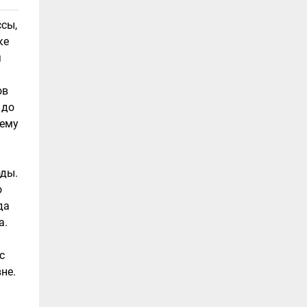
ссы,
ке
я
ов
 до
оему
оды.
о
да
а.
с
не.