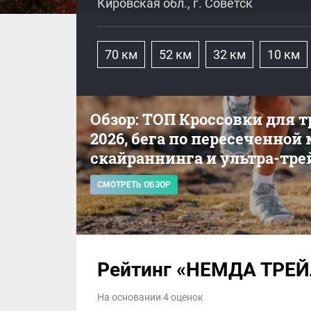
Кировская обл., г. Советск
70 км
52 км
32 км
10 км
Обзор: ТОП Кроссовки для 
2026, бега по пересеченной
скайраннинга и ультра-тре
СМОТРЕТЬ ОБЗОР
Рейтинг «НЕМДА ТРЕЙ
На основании 4 оценок