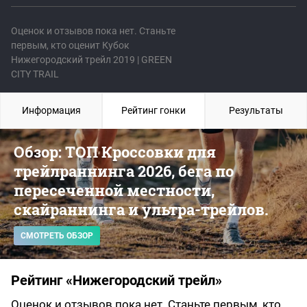
Оценок и отзывов пока нет. Станьте
первым, кто оценит Кубок
Нижегородский трейл 2019 | GREEN
CITY TRAIL
Информация
Рейтинг гонки
Результаты
Обзор: ТОП Кроссовки для
трейлраннинга 2026, бега по
пересеченной местности,
скайраннинга и ультра-трейлов.
СМОТРЕТЬ ОБЗОР
Рейтинг «Нижегородский трейл»
Оценок и отзывов пока нет. Станьте первым, кто