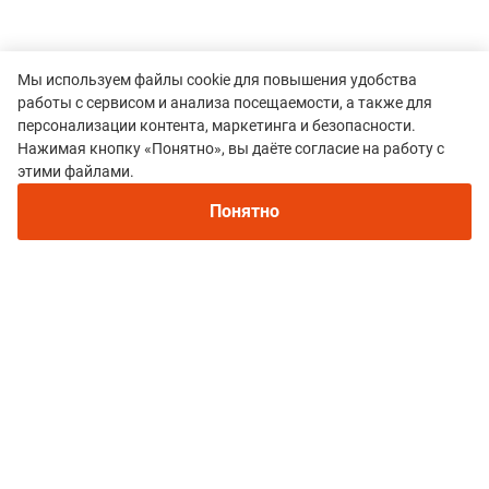
Мы используем файлы cookie для повышения удобства
работы с сервисом и анализа посещаемости, а также для
персонализации контента, маркетинга и безопасности.
Нажимая кнопку «Понятно», вы даёте согласие на работу с
этими файлами.
Все гонки
Понятно
Нижегородский трейл
Политика конфиденциальности
© 2015–2026 mountain-race.ru
Полное или частичное копирование материалов сайта «mountain-race.ru»
разрешено только при обязательном указании источника и прямой