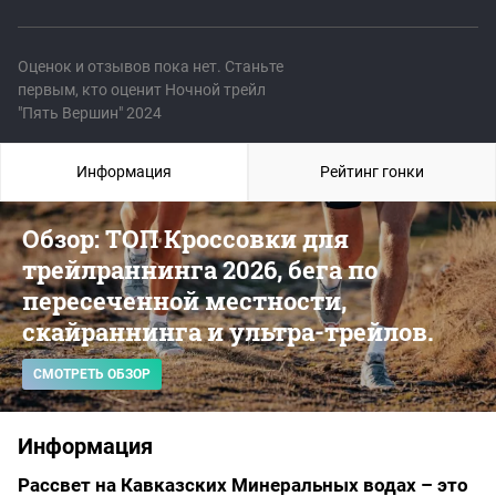
Оценок и отзывов пока нет. Станьте
первым, кто оценит Ночной трейл
"Пять Вершин" 2024
Информация
Рейтинг гонки
Обзор: ТОП Кроссовки для
трейлраннинга 2026, бега по
пересеченной местности,
скайраннинга и ультра-трейлов.
СМОТРЕТЬ ОБЗОР
Информация
Рассвет на Кавказских Минеральных водах – это