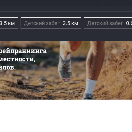
3.5 км
Детский забег
3.5 км
Детский забег
0.
трейлраннинга
 местности,
йлов.