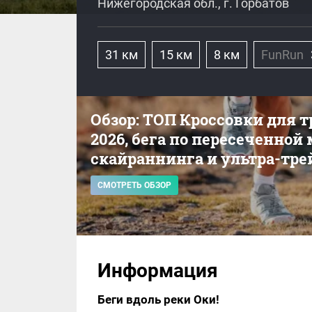
Нижегородская обл., г. Горбатов
31 км
15 км
8 км
FunRun
Обзор: ТОП Кроссовки для 
2026, бега по пересеченной
скайраннинга и ультра-тре
СМОТРЕТЬ ОБЗОР
Информация
Беги вдоль реки Оки!