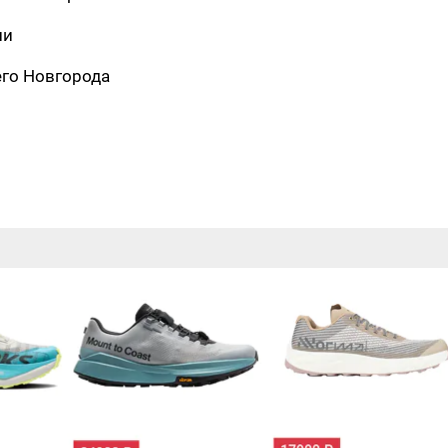
ли
его Новгорода