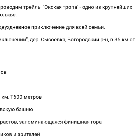
 проводим трейлы "Окская тропа" - одно из крупнейших
волжье.
е двухдневное приключение для всей семьи.
ключений", дер. Сысоевка, Богородский р-н, в 35 км от
ров
5 км, Т600 метров
ховскую башню
возрастов, запоминающаяся финишная гора
иков и зрителей