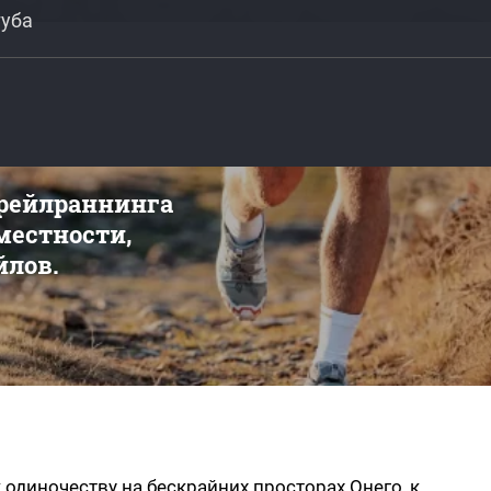
губа
трейлраннинга
 местности,
йлов.
 одиночеству на бескрайних просторах Онего, к