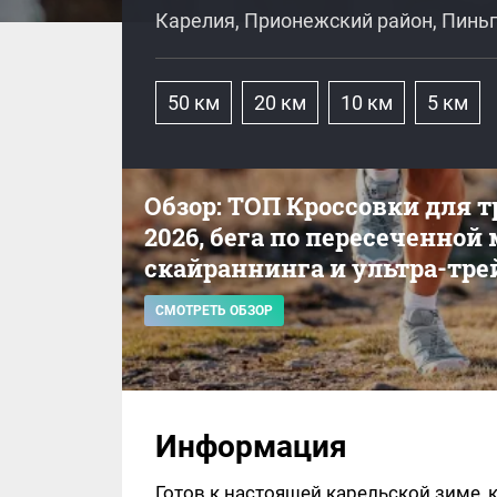
Карелия, Прионежский район, Пинь
50 км
20 км
10 км
5 км
Обзор: ТОП Кроссовки для 
2026, бега по пересеченной
скайраннинга и ультра-тре
СМОТРЕТЬ ОБЗОР
Информация
Готов к настоящей карельской зиме, к