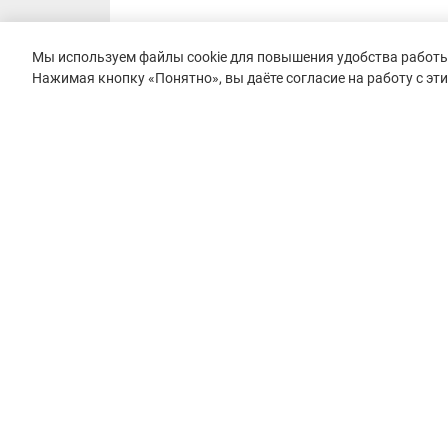
Мы используем файлы cookie для повышения удобства работы 
Нажимая кнопку «Понятно», вы даёте согласие на работу с эт
© 2015–2026 mountain-race.ru
Полное или частичное копирование материалов сайта «mo
только при обязательном указании источника и прямой с
материал.