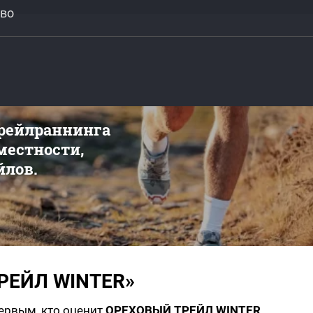
ово
трейлраннинга
 местности,
йлов.
РЕЙЛ WINTER»
первым, кто оценит
ОРЕХОВЫЙ ТРЕЙЛ WINTER