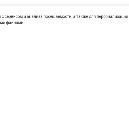
с сервисом и анализа посещаемости, а также для персонализации 
ими файлами.
untain-race.ru» разрешено
сылки на исходный