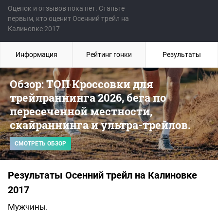
Оценок и отзывов пока нет. Станьте
первым, кто оценит Осенний трейл на
Калиновке 2017
Информация
Рейтинг гонки
Результаты
Обзор: ТОП Кроссовки для
трейлраннинга 2026, бега по
пересеченной местности,
скайраннинга и ультра-трейлов.
СМОТРЕТЬ ОБЗОР
Результаты Осенний трейл на Калиновке
2017
Мужчины.