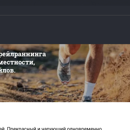
ш
трейлраннинга
 местности,
йлов.
рай. Прекрасный и чарующий одновременно.