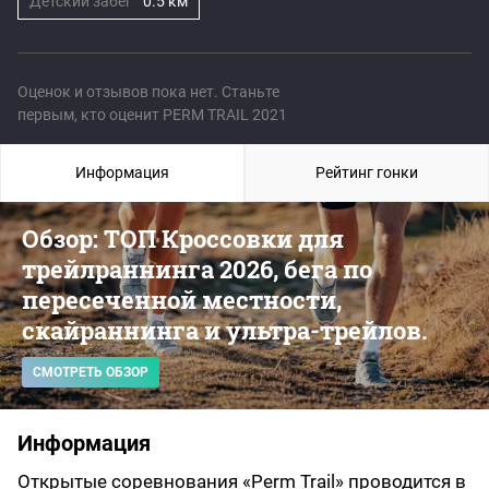
Детский забег
0.5 км
Оценок и отзывов пока нет. Станьте
первым, кто оценит PERM TRAIL 2021
Информация
Рейтинг гонки
Обзор: ТОП Кроссовки для
трейлраннинга 2026, бега по
пересеченной местности,
скайраннинга и ультра-трейлов.
СМОТРЕТЬ ОБЗОР
Информация
Открытые соревнования «Perm Trail» проводится в