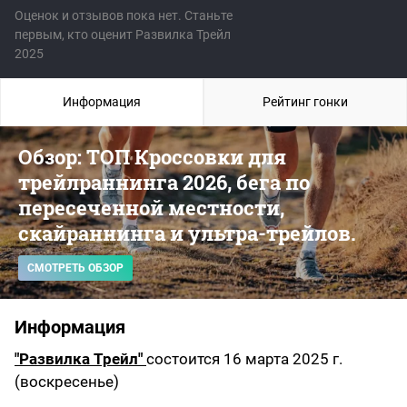
Оценок и отзывов пока нет. Станьте
первым, кто оценит Развилка Трейл
2025
Информация
Рейтинг гонки
Обзор: ТОП Кроссовки для
трейлраннинга 2026, бега по
пересеченной местности,
скайраннинга и ультра-трейлов.
СМОТРЕТЬ ОБЗОР
Информация
"Развилка Трейл"
состоится 16 марта 2025 г.
(воскресенье)