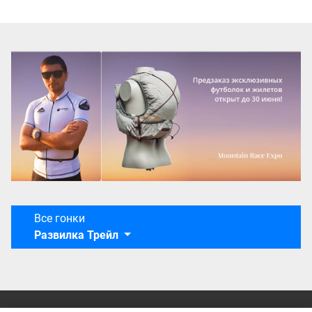
Все гонки
Развилка Трейл