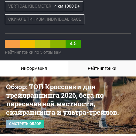
VERTICAL KILOMETER
4 км 1000 D+
СКИ-АЛЬПИНИЗМ. INDIVIDUAL RACE
4.5
Рейтинг гонки по 5 отзывам
Информация
Рейтинг гонки
Обзор: ТОП Кроссовки для
трейлраннинга 2026, бега по
пересеченной местности,
скайраннинга и ультра-трейлов.
СМОТРЕТЬ ОБЗОР