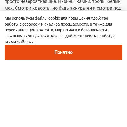
просто невероятнейшие. Низины, камни, тропы, белый
мох. Смотри красоты, но будь аккуратен и смотри под
ноги) Пейзажи - восторг. Выбирая это мероприятие и
Мы используем файлы cookie для повышения удобства
выбирая длинную дистанцию, десять раз подумайте
работы с сервисом и анализа посещаемости, а также для
точно вы хотите 35 или 55 км разношерстных троп,
персонализации контента, маркетинга и безопасности.
которые будут сводить вас с ума =) Мои 35 км по
Нажимая кнопку «Понятно», вы даёте согласие на работу с
ощущениям были все 50) так что в этом году выбираю
этими файлами.
дистанцию 25 Но для тех, кто ищет себе новые
Понятно
Ультры... оуч, вы будете в восторге
Преимущества:
Разметка, разметка и еще раз
разметка Организаторы уделяют ей добротное
внимание
Недостатки:
Хотелось бы видеть в новом году более
интерактивную поляну и больше точек питания. Вы
приедете, и вас никто не дозвонится ) Связь там
конечно.. - это целая веселая история ))