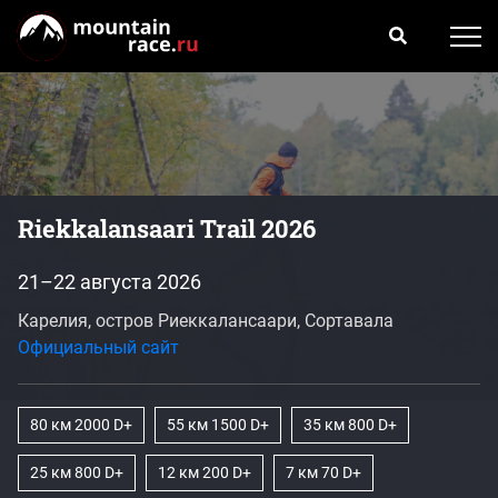
Riekkalansaari Trail 2026
21–22 августа 2026
Карелия, остров Риеккалансаари, Сортавала
Официальный сайт
80 км 2000 D+
55 км 1500 D+
35 км 800 D+
25 км 800 D+
12 км 200 D+
7 км 70 D+