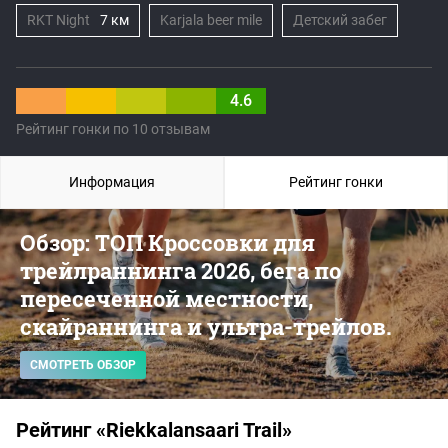
RKT Night
7 км
Karjala beer mile
Детский забег
4.6
Рейтинг гонки по 10 отзывам
Информация
Рейтинг гонки
Обзор: ТОП Кроссовки для
трейлраннинга 2026, бега по
пересеченной местности,
скайраннинга и ультра-трейлов.
СМОТРЕТЬ ОБЗОР
Рейтинг «Riekkalansaari Trail»