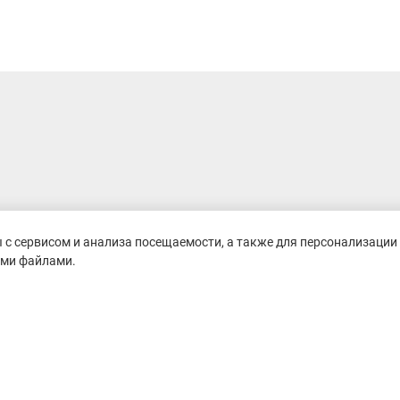
с сервисом и анализа посещаемости, а также для персонализации 
ими файлами.
untain-race.ru» разрешено