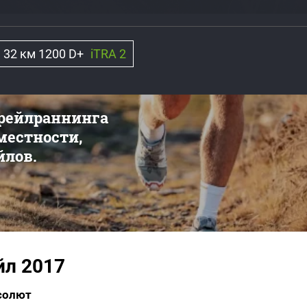
32 км 1200 D+
iTRA 2
трейлраннинга
 местности,
йлов.
йл 2017
бсолют