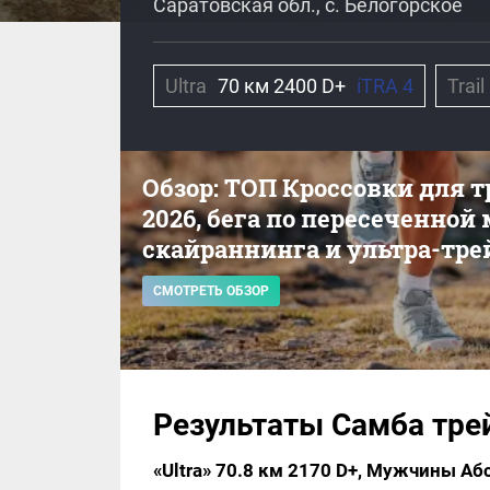
Саратовская обл., с. Белогорское
Ultra
70 км 2400 D+
iTRA 4
Trail
Обзор: ТОП Кроссовки для 
2026, бега по пересеченной
скайраннинга и ультра-тре
СМОТРЕТЬ ОБЗОР
Результаты Самба тре
«Ultra» 70.8 км 2170 D+, Мужчины А