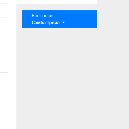
Все гонки
Самба трейл