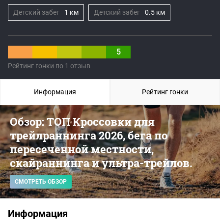
Детский забег
1 км
Детский забег
0.5 км
5
Рейтинг гонки по 1 отзыв
Информация
Рейтинг гонки
Обзор: ТОП Кроссовки для
трейлраннинга 2026, бега по
пересеченной местности,
скайраннинга и ультра-трейлов.
СМОТРЕТЬ ОБЗОР
Информация