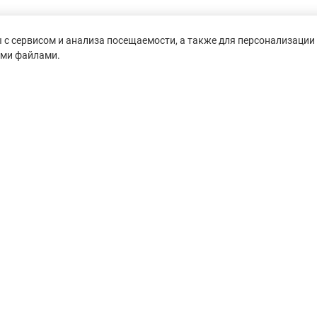
с сервисом и анализа посещаемости, а также для персонализации 
ими файлами.
untain-race.ru» разрешено
сылки на исходный