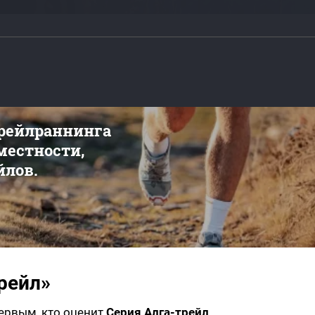
трейлраннинга
 местности,
йлов.
рейл»
первым, кто оценит
Серия Алга-трейл