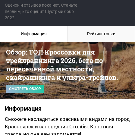
Оценок и отзывов пока нет. Станьте
первым, кто оценит Шустрый бобр
2022
Информация
Рейтинг гонки
Обзор: ТОП Кроссовки для
трейлраннинга 2026, бега по
пересеченной местности,
скайраннинга и ультра-трейлов.
СМОТРЕТЬ ОБЗОР
Информация
Сможете насладиться красивыми видами на город
Красноярск и заповедник Столбы. Короткая
трасса, но она вам запомнятся!