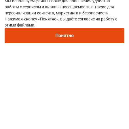
Мы используем файлы cookie для повышения удобства
работы с сервисом и анализа посещаемости, а также для
персонализации контента, маркетинга и безопасности.
Нажимая кнопку «Понятно», вы даёте согласие на работу с
этими файлами.
Все гонки
СИМ-ТРЕЙЛ
Понятно
Политика конфиденциальности
© 2015–2026 mountain-race.ru
Полное или частичное копирование материалов сайта «mountain-race.ru»
разрешено только при обязательном указании источника и прямой
ссылки на исходный материал.