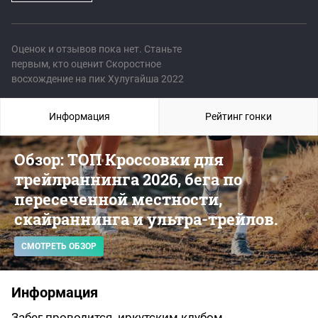
Оценок и отзывов пока нет. Станьте
первым, кто оценит Скоростное
восхождение на пик Хулугайша 2022
Информация
Рейтинг гонки
Обзор: ТОП Кроссовки для
трейлраннинга 2026, бега по
пересеченной местности,
скайраннинга и ультра-трейлов.
СМОТРЕТЬ ОБЗОР
Информация
Забег проводится иркутским клубом