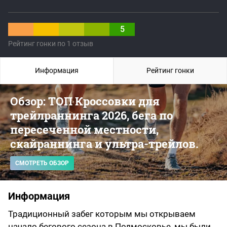
5
Рейтинг гонки по 1 отзыв
Информация
Рейтинг гонки
Обзор: ТОП Кроссовки для
трейлраннинга 2026, бега по
пересеченной местности,
скайраннинга и ультра-трейлов.
СМОТРЕТЬ ОБЗОР
Информация
Традиционный забег которым мы открываем
начало бегового сезона в Подмосковье, мы были