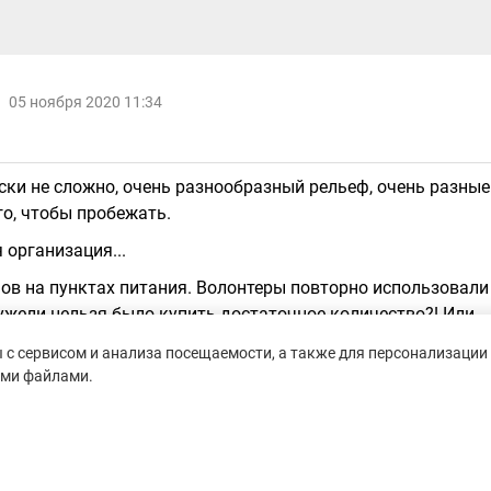
05 ноября 2020 11:34
ски не сложно, очень разнообразный рельеф, очень разные
го, чтобы пробежать.
 организация...
нов на пунктах питания. Волонтеры повторно использовали
еужели нельзя было купить достаточное количество?! Или
ру и наливать в нее. Так делается на многих гонках. 2.
с сервисом и анализа посещаемости, а также для персонализации 
была снята маркировка! Причем там. где это можно было
ими файлами.
последнего участника. А именно в 5-10 метрах от пункта
у Сукко... По лесам - понятно, что нужно время. Но здесь?!
ов уходя забрать маркировку?!