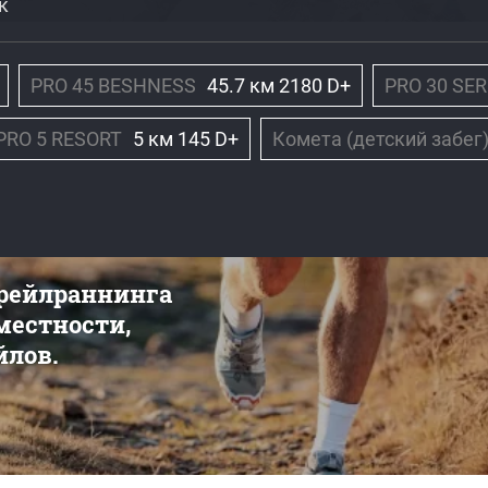
к
PRO 45 BESHNESS
45.7 км 2180 D+
PRO 30 SE
PRO 5 RESORT
5 км 145 D+
Комета (детский забег
трейлраннинга
 местности,
йлов.