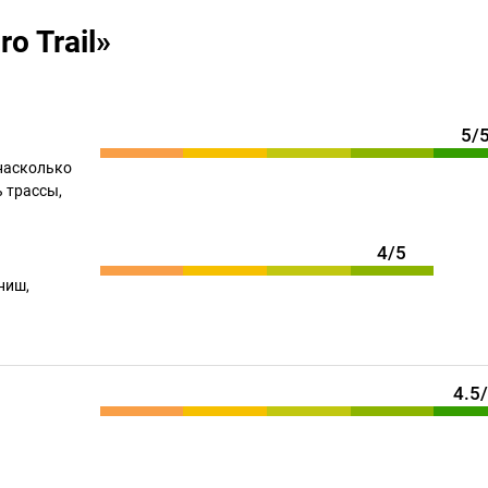
o Trail»
5/
насколько
 трассы,
4/5
ниш,
4.5