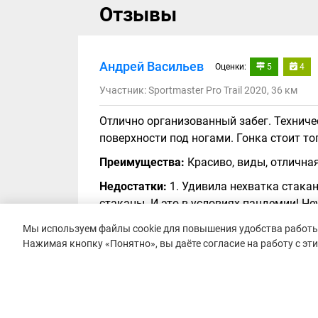
Отзывы
Андрей Васильев
Оценки:
5
4
Участник: Sportmaster Pro Trail 2020, 36 км
Отлично организованный забег. Техниче
поверхности под ногами. Гонка стоит то
Преимущества:
Красиво, виды, отличная
Недостатки:
1. Удивила нехватка стака
стаканы. И это в условиях пандемии! Н
просто обязать участников иметь свою та
Мы используем файлы cookie для повышения удобства работы 
Крайне удивило то, что через сутки не 
Нажимая кнопку «Понятно», вы даёте согласие на работу с эт
сделать силами волонтеров стоявших до 
питания в пос.Б.Утриш и по всему поселк
чем была трудность попросить волонтер