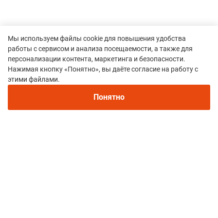
Мы используем файлы cookie для повышения удобства
работы с сервисом и анализа посещаемости, а также для
персонализации контента, маркетинга и безопасности.
Нажимая кнопку «Понятно», вы даёте согласие на работу с
этими файлами.
Понятно
Все гонки
TAIGA TRAIL SERIES
Политика конфиденциальности
© 2015–2026 mountain-race.ru
Полное или частичное копирование материалов сайта «mountain-race.ru»
разрешено только при обязательном указании источника и прямой