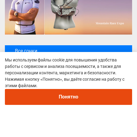
Все гонки
TAIGA TRAIL SERIES
Мы используем файлы cookie для повышения удобства
работы с сервисом и анализа посещаемости, а также для
персонализации контента, маркетинга и безопасности.
Нажимая кнопку «Понятно», вы даёте согласие на работу с
Рекомендуем
этими файлами.
Непромокаемые кроссовки для бега зимой и
трейлраннинга 2026. Для города и
Понятно
бездорожья - с мембраной и шипами
Политика конфиденциальности
© 2015–2026 mountain-race.ru
Полное или частичное копирование материалов сайта «mountain-race.ru»