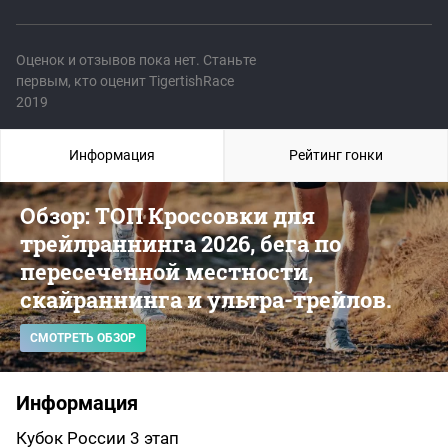
Оценок и отзывов пока нет. Станьте
первым, кто оценит TigertishRace
2019
Информация
Рейтинг гонки
Обзор: ТОП Кроссовки для
трейлраннинга 2026, бега по
пересеченной местности,
скайраннинга и ультра-трейлов.
СМОТРЕТЬ ОБЗОР
Информация
Кубок России 3 этап