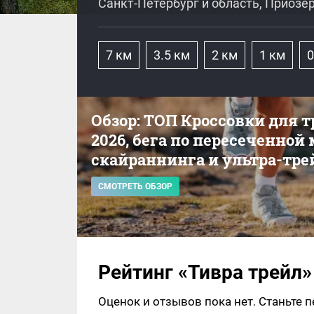
Санкт-Петербург и область, Приозе
7 км
3.5 км
2 км
1 км
0
Обзор: ТОП Кроссовки для 
2026, бега по пересеченной
скайраннинга и ультра-тре
СМОТРЕТЬ ОБЗОР
Рейтинг «Тивра трейл»
Оценок и отзывов пока нет. Станьте 