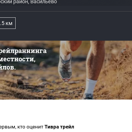
рский район, Васильево
.5 км
трейлраннинга
 местности,
йлов.
первым, кто оценит
Тивра трейл