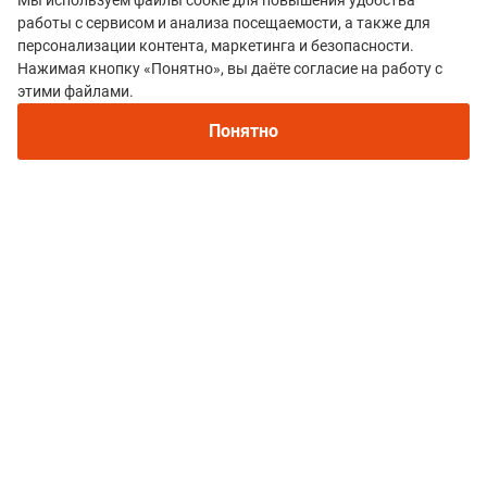
Мы используем файлы cookie для повышения удобства
работы с сервисом и анализа посещаемости, а также для
персонализации контента, маркетинга и безопасности.
Нажимая кнопку «Понятно», вы даёте согласие на работу с
этими файлами.
Все гонки
TRAIL Куцай
Понятно
Политика конфиденциальности
© 2015–2026 mountain-race.ru
Полное или частичное копирование материалов сайта «mountain-race.ru»
разрешено только при обязательном указании источника и прямой
ссылки на исходный материал.