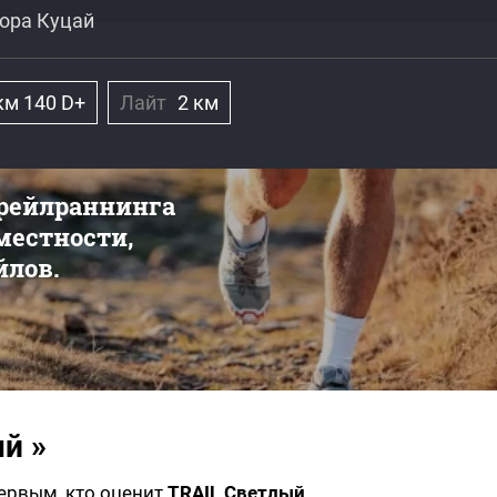
гора Куцай
км 140 D+
Лайт
2 км
трейлраннинга
 местности,
йлов.
й »
первым, кто оценит
TRAIL Светлый