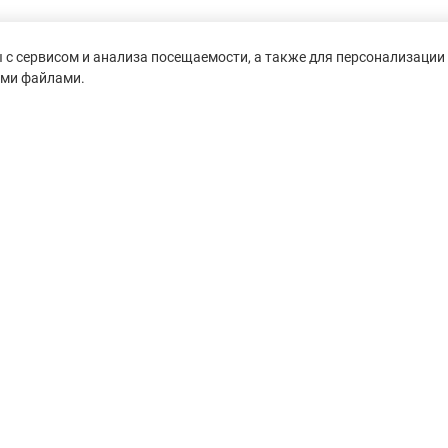
с сервисом и анализа посещаемости, а также для персонализации 
ими файлами.
untain-race.ru» разрешено
сылки на исходный