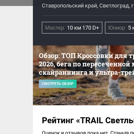
Ставропольский край, Светлоград, 
Мастер
10 км 170 D+
Юниор
5 
Обзор: ТОП Кроссовки для 
2026, бега по пересеченной
скайраннинга и ультра-тре
СМОТРЕТЬ ОБЗОР
Рейтинг «TRAIL Светлы
Оценок и отзывов пока нет. Станьте 