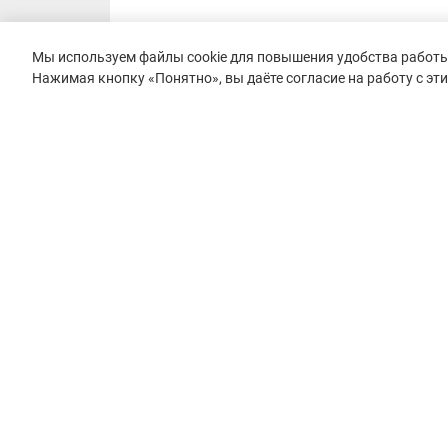
Мы используем файлы cookie для повышения удобства работы 
Нажимая кнопку «Понятно», вы даёте согласие на работу с эт
© 2015–2026 mountain-race.ru
Полное или частичное копирование материалов сайта «mo
только при обязательном указании источника и прямой с
материал.