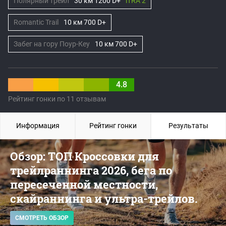
Полярный трейл
30 км 1200 D+
iTRA 2
Romantic Trail
10 км 700 D+
Забег на гору Поур-Кеу
10 км 700 D+
4.8
Рейтинг гонки по 11 отзывам
Информация
Рейтинг гонки
Результаты
Обзор: ТОП Кроссовки для
трейлраннинга 2026, бега по
пересеченной местности,
скайраннинга и ультра-трейлов.
СМОТРЕТЬ ОБЗОР