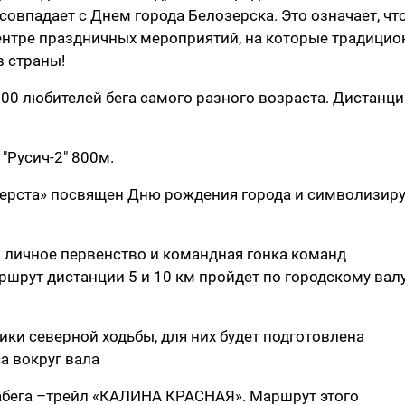
совпадает с Днем города Белозерска. Это означает, чт
ентре праздничных мероприятий, на которые традицио
в страны!
00 любителей бега самого разного возраста. Дистанц
 "Русич-2" 800м.
верста» посвящен Дню рождения города и символизиру
о личное первенство и командная гонка команд
шрут дистанции 5 и 10 км пройдет по городскому валу
ики северной ходьбы, для них будет подготовлена
а вокруг вала
абега –трейл «КАЛИНА КРАСНАЯ». Маршрут этого