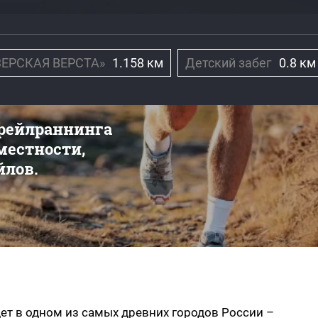
ЗЕРСКАЯ ВЕРСТА»
1.158 км
Детский забег
0.8 км
трейлраннинга
 местности,
йлов.
ет в одном из самых древних городов России –