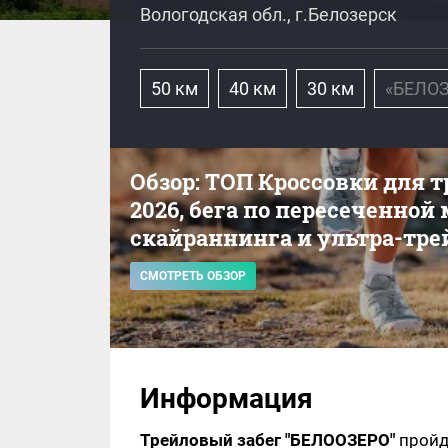
Вологодская обл., г.Белозерск
50 км
40 км
30 км
«БЕЛО
Обзор: ТОП Кроссовки для 
2026, бега по пересеченной
скайраннинга и ультра-тре
СМОТРЕТЬ ОБЗОР
Информация
Трейловый забег "БЕЛООЗЕРО"
пройд