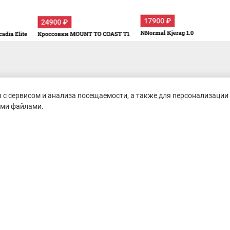
с сервисом и анализа посещаемости, а также для персонализации 
ими файлами.
untain-race.ru» разрешено
сылки на исходный