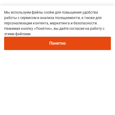
Мы используем файлы cookie для повышения удобства
работы с сервисом и анализа посещаемости, а также для
персонализации контента, маркетинга и безопасности.
Нажимая кнопку «Понятно», вы даёте согласие на работу с
этими файлами.
Все гонки
Понятно
Трейл “Бешенный Индюк»
Политика конфиденциальности
© 2015–2026 mountain-race.ru
Полное или частичное копирование материалов сайта «mountain-race.ru»
разрешено только при обязательном указании источника и прямой
ссылки на исходный материал.