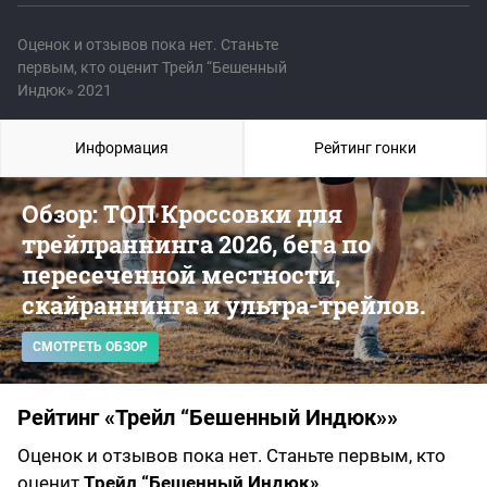
Оценок и отзывов пока нет. Станьте
первым, кто оценит Трейл “Бешенный
Индюк» 2021
Информация
Рейтинг гонки
Обзор: ТОП Кроссовки для
трейлраннинга 2026, бега по
пересеченной местности,
скайраннинга и ультра-трейлов.
СМОТРЕТЬ ОБЗОР
Рейтинг «Трейл “Бешенный Индюк»»
Оценок и отзывов пока нет. Станьте первым, кто
оценит
Трейл “Бешенный Индюк»