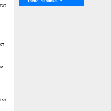
Трейл "Черника"
тот
ст
ам
я от