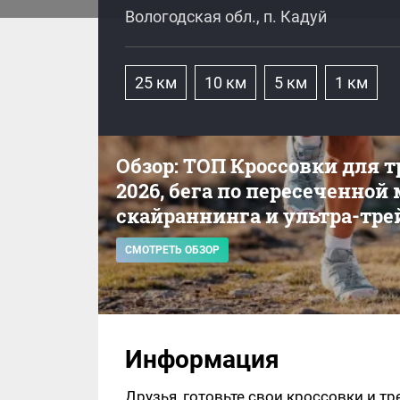
Вологодская обл., п. Кадуй
25 км
10 км
5 км
1 км
Обзор: ТОП Кроссовки для 
2026, бега по пересеченной
скайраннинга и ультра-тре
СМОТРЕТЬ ОБЗОР
Информация
Друзья, готовьте свои кроссовки и тр