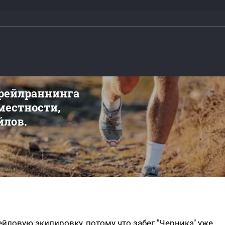
трейлраннинга
 местности,
йлов.
ейловую экипировку, потому что забег "Черника" уже