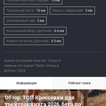
Горячий шоколад с перцем
15 км
Тыквенный Латте
10 км
Какао с Зефирками
5 км
Облепиховый Чай
3 км
Клюквенный Морс (Детский)
0.6 км
Компот из яблок (Детский)
0.3 км
Оценок и отзывов пока нет. Станьте
первым, кто оценит Трейл «Осень в
Дубках» 2024
Информация
Рейтинг гонки
Обзор: ТОП Кроссовки для
трейлраннинга 2026, бега по