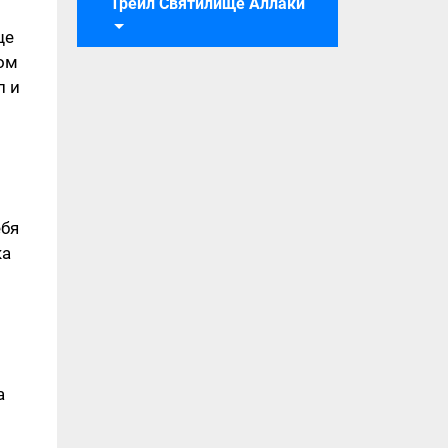
Трейл Святилище Аллаки
ще
том
л и
ебя
ка
а