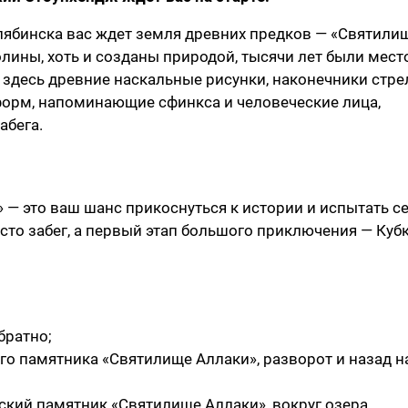
елябинска вас ждет земля древних предков — «Святили
лины, хоть и созданы природой, тысячи лет были мес
 здесь древние наскальные рисунки, наконечники стре
форм, напоминающие сфинкса и человеческие лица,
абега.
 — это ваш шанс прикоснуться к истории и испытать с
сто забег, а первый этап большого приключения — Куб
братно;
го памятника «Святилище Аллаки», разворот и назад н
ский памятник «Святилище Аллаки», вокруг озера