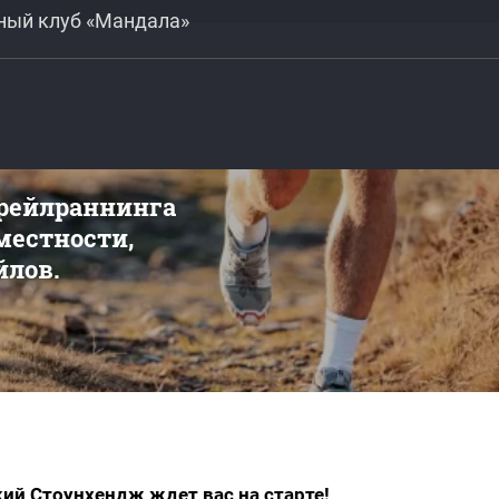
дный клуб «Мандала»
трейлраннинга
 местности,
йлов.
ий Стоунхендж ждет вас на старте!