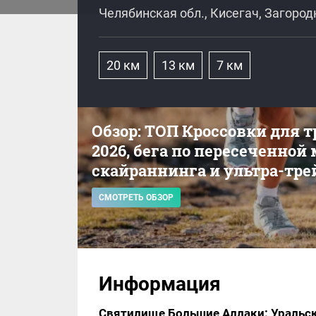
Челябинская обл., Кисегач, Загоро
20 км
13 км
7 км
Обзор: ТОП Кроссовки для 
2026, бега по пересеченной
скайраннинга и ультра-тре
СМОТРЕТЬ ОБЗОР
Информация
Святилище Большие Аллаки: Уральск