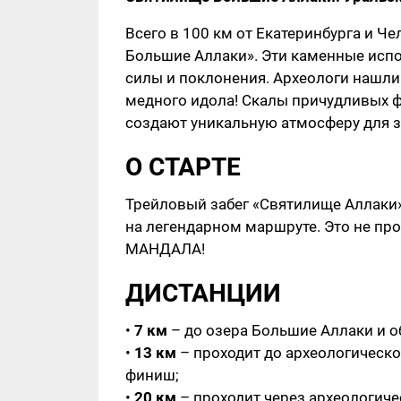
Всего в 100 км от Екатеринбурга и Ч
Большие Аллаки». Эти каменные испо
силы и поклонения. Археологи нашли
медного идола! Скалы причудливых 
создают уникальную атмосферу для з
О СТАРТЕ
Трейловый забег «Святилище Аллаки»
на легендарном маршруте. Это не про
МАНДАЛА!
ДИСТАНЦИИ
•
7 км
– до озера Большие Аллаки и о
•
13 км
– проходит до археологическо
финиш;
•
20 км
– проходит через археологиче