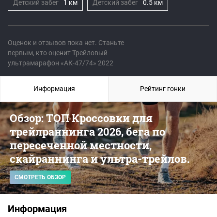
Детский забег
1 км
Детский забег
0.5 км
Оценок и отзывов пока нет. Станьте
первым, кто оценит Трейловый
ультрамарафон «АК-47/74» 2022
Информация
Рейтинг гонки
Обзор: ТОП Кроссовки для
трейлраннинга 2026, бега по
пересеченной местности,
скайраннинга и ультра-трейлов.
СМОТРЕТЬ ОБЗОР
Информация