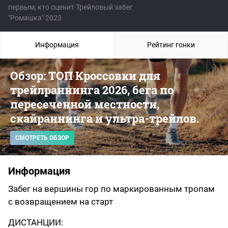
первым, кто оценит Трейловый забег
"Ромашка" 2023
Информация
Рейтинг гонки
Обзор: ТОП Кроссовки для
трейлраннинга 2026, бега по
пересеченной местности,
скайраннинга и ультра-трейлов.
СМОТРЕТЬ ОБЗОР
Информация
Забег на вершины гор по маркированным тропам
с возвращением на старт
ДИСТАНЦИИ: