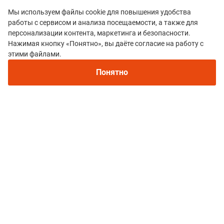
Мы используем файлы cookie для повышения удобства
работы с сервисом и анализа посещаемости, а также для
персонализации контента, маркетинга и безопасности.
Нажимая кнопку «Понятно», вы даёте согласие на работу с
этими файлами.
Все гонки
Понятно
Трейловый забег SPACE RUN
Политика конфиденциальности
© 2015–2026 mountain-race.ru
Полное или частичное копирование материалов сайта «mountain-race.ru»
разрешено только при обязательном указании источника и прямой
ссылки на исходный материал.