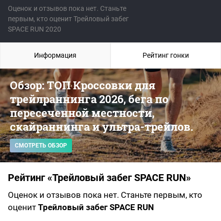
Оценок и отзывов пока нет. Станьте
первым, кто оценит Трейловый забег
SPACE RUN 2020
Информация
Рейтинг гонки
Обзор: ТОП Кроссовки для
трейлраннинга 2026, бега по
пересеченной местности,
скайраннинга и ультра-трейлов.
СМОТРЕТЬ ОБЗОР
Рейтинг «Трейловый забег SPACE RUN»
Оценок и отзывов пока нет. Станьте первым, кто
оценит
Трейловый забег SPACE RUN