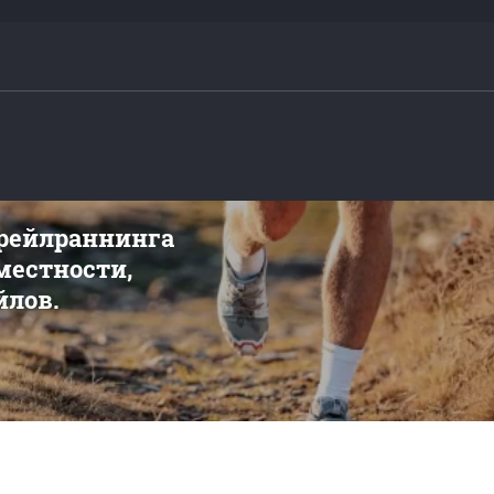
трейлраннинга
 местности,
йлов.