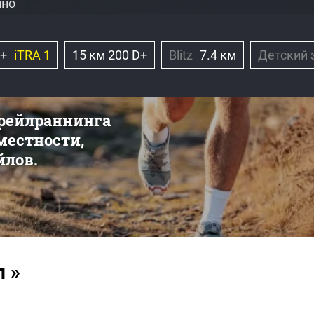
ино
D+
iTRA 1
15 км 200 D+
Blitz
7.4 км
Детский 
трейлраннинга
 местности,
йлов.
 »