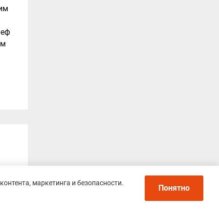
оим
ьеф
ем
контента, маркетинга и безопасности.
Понятно
 и
т