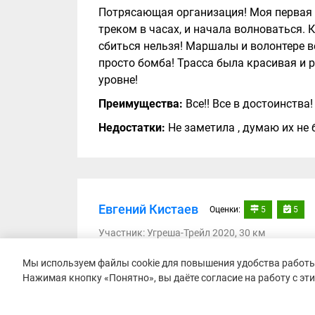
Потрясающая организация! Моя первая у
треком в часах, и начала волноваться. 
сбиться нельзя! Маршалы и волонтере в
просто бомба! Трасса была красивая и
уровне!
Преимущества:
Все!! Все в достоинства!
Недостатки:
Не заметила , думаю их не 
Евгений Кистаев
Оценки:
5
5
Участник: Угреша-Трейл 2020, 30 км
Забег проходил в Лыткарино, я сам доб
Мы используем файлы cookie для повышения удобства работы 
Нажимая кнопку «Понятно», вы даёте согласие на работу с эт
хорошая, вполне можно было и на общес
добраться до стартового городка не сос
Марафоне, что очень удобно. Сам пакет 