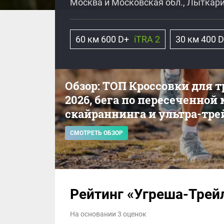
Москва и Московская обл., Лыткар
60 км 600 D+
iTRA 2
30 км 400 
Обзор: ТОП Кроссовки для 
2026, бега по пересеченной
скайраннинга и ультра-тре
СМОТРЕТЬ ОБЗОР
Рейтинг «Угреша-Трейл
На основании 3 оценок