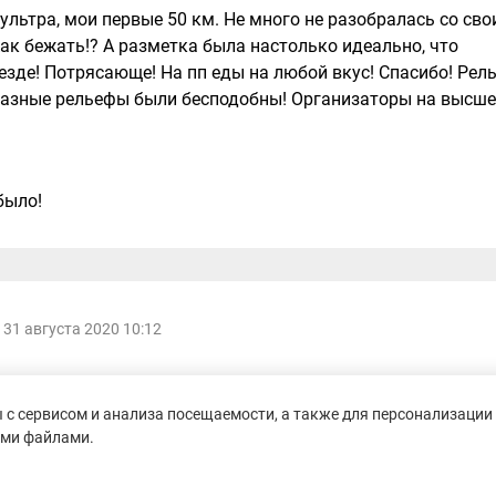
льтра, мои первые 50 км. Не много не разобралась со св
Как бежать!? А разметка была настолько идеально, что
езде! Потрясающе! На пп еды на любой вкус! Спасибо! Рел
 разные рельефы были бесподобны! Организаторы на высш
было!
31 августа 2020 10:12
ирался на такси, но транспортная доступность локации
с сервисом и анализа посещаемости, а также для персонализации 
ими файлами.
твенном транспорте. Сразу возле шоссе стояли волонтеры,
тавило труда. Стартовый пакет получил днем ранее в Спор
был без пакета, все выдали россыпью, что удивило, хотя