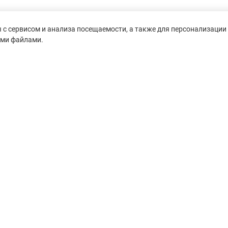
с сервисом и анализа посещаемости, а также для персонализации 
ими файлами.
untain-race.ru» разрешено
сылки на исходный