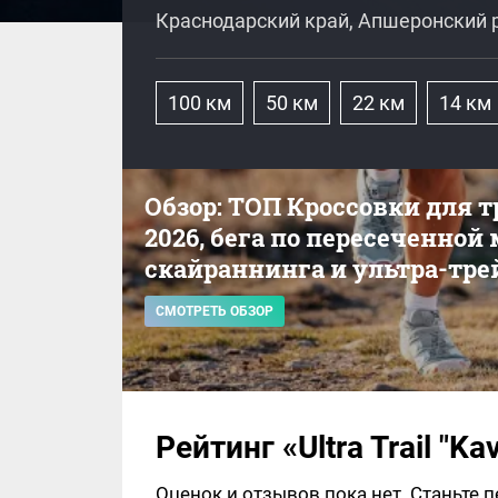
Краснодарский край, Апшеронский р-
100 км
50 км
22 км
14 км
Обзор: ТОП Кроссовки для 
2026, бега по пересеченной
скайраннинга и ультра-тре
СМОТРЕТЬ ОБЗОР
Рейтинг «Ultra Trail "K
Оценок и отзывов пока нет. Станьте 