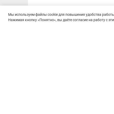
Мы используем файлы cookie для повышения удобства работы 
Нажимая кнопку «Понятно», вы даёте согласие на работу с эт
© 2015–2026 mountain-race.ru
Полное или частичное копирование материалов сайта «mo
только при обязательном указании источника и прямой с
материал.