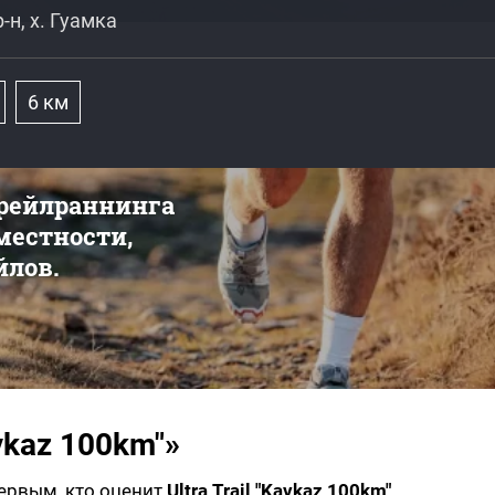
н, х. Гуамка
6 км
трейлраннинга
 местности,
йлов.
avkaz 100km"»
первым, кто оценит
Ultra Trail "Kavkaz 100km"