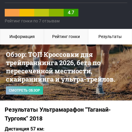
4.7
Рейтинг гонки по 7 отзывам
Информация
Рейтинг гонки
Результаты
Обзор: ТОП Кроссовки для
трейлраннинга 2026, бега по
пересеченной местности,
скайраннинга и ультра-трейлов.
СМОТРЕТЬ ОБЗОР
Результаты Ультрамарафон "Таганай-
Тургояк" 2018
Дистанция 57 км: