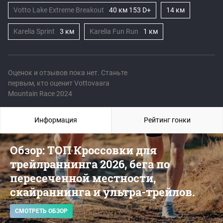
Votto Lake Extreme Breakout
40 км 153 D+
14 км
Karelia Sprint
3 км
Karelia Fun Run
1 км
Оценок и отзывов пока нет. Станьте
первым, кто оценит Vottovaara
Mountain Race 2024
Информация
Рейтинг гонки
Обзор: ТОП Кроссовки для
трейлраннинга 2026, бега по
пересеченной местности,
скайраннинга и ультра-трейлов.
СМОТРЕТЬ ОБЗОР