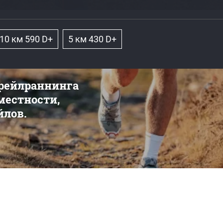
10 км 590 D+
5 км 430 D+
трейлраннинга
 местности,
йлов.