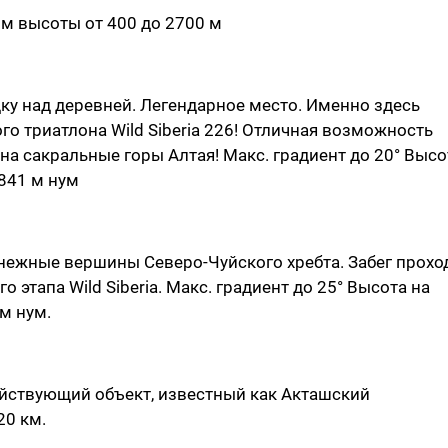
ром высоты от 400 до 2700 м
у над деревней. Легендарное место. Именно здесь
о триатлона Wild Siberia 226! Отличная возможность
а сакральные горы Алтая! Макс. градиент до 20° Высо
1841 м нум
нежные вершины Северо-Чуйского хребта. Забег прохо
 этапа Wild Siberia. Макс. градиент до 25° Высота на
 м нум.
йствующий объект, известный как Акташский
20 км.