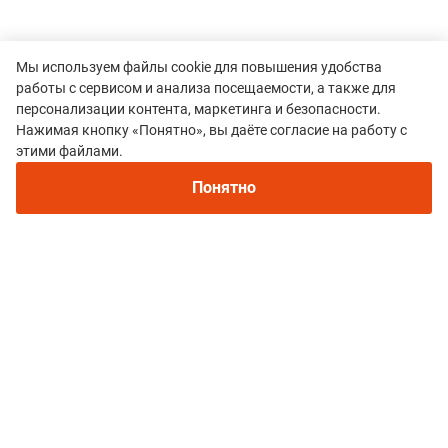
Мы используем файлы cookie для повышения удобства
работы с сервисом и анализа посещаемости, а также для
персонализации контента, маркетинга и безопасности.
Нажимая кнопку «Понятно», вы даёте согласие на работу с
этими файлами.
Все гонки
Понятно
BASK Забег на Казбек
Политика конфиденциальности
© 2015–2026 mountain-race.ru
Полное или частичное копирование материалов сайта «mountain-race.ru»
разрешено только при обязательном указании источника и прямой