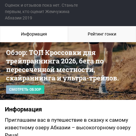
Оценок и отзывов пока нет. Станьте
первым, кто оценит Жемчужина
Абхазии 2019
Информация
Рейтинг гонки
Обзор: ТОП Кроссовки для
трейлраннинга 2026, бега по
пересеченной местности,
скайраннинга и ультра-трейлов.
СМОТРЕТЬ ОБЗОР
Информация
Приглашаем вас в путешествие в сказку к самому
известному озеру Абхазии – высокогорному озеру
Рица!