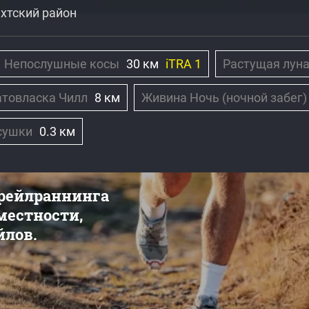
ехтский район
Непослушные косы
30 км
iTRA 1
Растущая лун
атовласка Чилл
8 км
Живина Ночь (ночной забег)
сушки
0.3 км
трейлраннинга
 местности,
йлов.