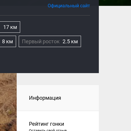
Официальный сайт
а
17 км
8 км
Первый росток
2.5 км
Информация
Рейтинг гонки
Оставить свой отзыв