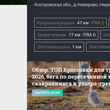
Костромская обл., д.Неверово, Нер
Кукушка-кукушка
47 км
iTRA 2
Запрягальник
17 км
iTRA 0
Зл
Златовласушки
1 км
Златовла
Обзор: ТОП Кроссовки для 
2026, бега по пересеченной
скайраннинга и ультра-тре
СМОТРЕТЬ ОБЗОР