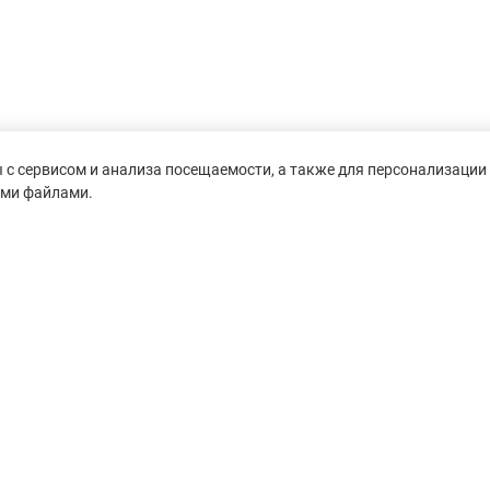
с сервисом и анализа посещаемости, а также для персонализации 
ими файлами.
untain-race.ru» разрешено