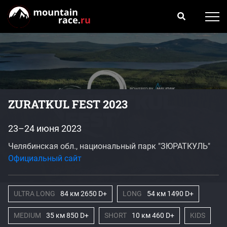
ZURATKUL FEST 2023
23–24 июня 2023
Челябинская обл., национальный парк "ЗЮРАТКУЛЬ"
Официальный сайт
ULTRA LONG
84 км 2650 D+
LONG
54 км 1490 D+
MEDIUM
35 км 850 D+
SHORT
10 км 460 D+
KIDS