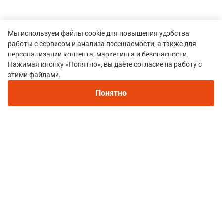
Мы используем файлы cookie для повышения удобства
работы с сервисом и анализа посещаемости, а также для
персонализации контента, маркетинга и безопасности.
Нажимая кнопку «Понятно», вы даёте согласие на работу с
этими файлами.
Все гонки
Понятно
ZURATKUL FEST
Политика конфиденциальности
© 2015–2026 mountain-race.ru
Полное или частичное копирование материалов сайта «mountain-race.ru»
разрешено только при обязательном указании источника и прямой