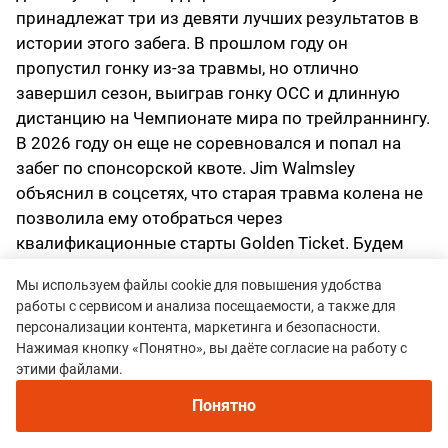
принадлежат три из девяти лучших результатов в
истории этого забега. В прошлом году он
пропустил гонку из-за травмы, но отлично
завершил сезон, выиграв гонку OCC и длинную
дистанцию на Чемпионате мира по трейлраннингу.
В 2026 году он еще не соревновался и попал на
забег по спонсорской квоте. Jim Walmsley
объяснил в соцсетях, что старая травма колена не
позволила ему отобраться через
квалификационные старты Golden Ticket. Будем
надеяться, что колено готово к тяжелым 100
Мы используем файлы cookie для повышения удобства
милям. Если так, то он — главный претендент на
работы с сервисом и анализа посещаемости, а также для
золото.
персонализации контента, маркетинга и безопасности.
Нажимая кнопку «Понятно», вы даёте согласие на работу с
Adam Peterman
этими файлами.
Наряду с Kilian Jornet и Jim Walmsley, Adam
Понятно
Peterman — третий экс-чемпион Western States на