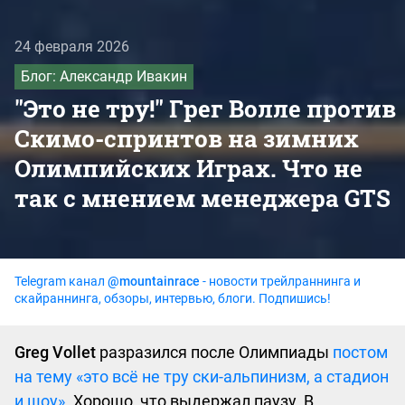
24 февраля 2026
Блог: Александр Ивакин
"Это не тру!" Грег Волле против
Скимо-спринтов на зимних
Олимпийских Играх. Что не
так с мнением менеджера GTS
Telegram канал
@mountainrace
- новости трейлраннинга и
скайраннинга, обзоры, интервью, блоги. Подпишись!
Greg Vollet
разразился после Олимпиады
постом
на тему «это всё не тру ски-альпинизм, а стадион
и шоу»
. Хорошо, что выдержал паузу. В